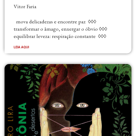
Vitor Faria
mova delicadezas e encontre paz ◊◊◊
transformar o âmago, enxergar o óbvio ◊◊◊
equilibrar leveza: respiração constante ◊◊◊
LEIA AQUI