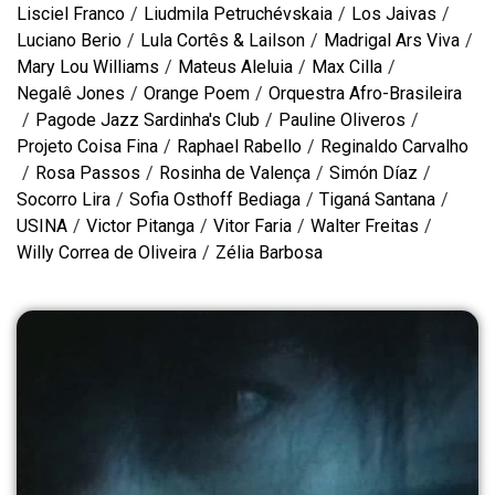
Lisciel Franco
/
Liudmila Petruchévskaia
/
Los Jaivas
/
Luciano Berio
/
Lula Cortês & Lailson
/
Madrigal Ars Viva
/
Mary Lou Williams
/
Mateus Aleluia
/
Max Cilla
/
Negalê Jones
/
Orange Poem
/
Orquestra Afro-Brasileira
/
Pagode Jazz Sardinha's Club
/
Pauline Oliveros
/
Projeto Coisa Fina
/
Raphael Rabello
/
Reginaldo Carvalho
/
Rosa Passos
/
Rosinha de Valença
/
Simón Díaz
/
Socorro Lira
/
Sofia Osthoff Bediaga
/
Tiganá Santana
/
USINA
/
Victor Pitanga
/
Vitor Faria
/
Walter Freitas
/
Willy Correa de Oliveira
/
Zélia Barbosa