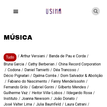
MÚSICA
/
Arthur Versiani
/
Banda de Pau e Corda
/
Tudo
Bruna Garcia
/
Cathy Berberian
/
China Record Corporation
/
Codona
/
Daniel Tamietti
/
Déa Trancoso
/
Décio Pignatari
/
Djalma Corrêa
/
Dom Salvador & Abolição
/
Fabiano do Nascimento
/
Fanny Mendelssohn
/
Fernando Grilo
/
Gabriel Gorini
/
Gilberto Mendes
/
Guilherme Vaz
/
Heitor Villa-Lobos
/
Ildegardo Rosa
/
Instituto
/
Joanna Newsom
/
João Donato
/
José Valter Lima
/
Julia Baumfeld
/
Laura Catrani
/