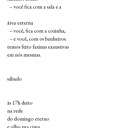
   -- você fica com a sala e a 
 área externa
   -- você, fica com a cozinha,
   -- e você, com os banheiros.
 temos feito faxinas exaustivas 
 em nós mesmas.
 sábado
 às 17h deito 
 na rede
 do domingo eterno
 e olho pra cima