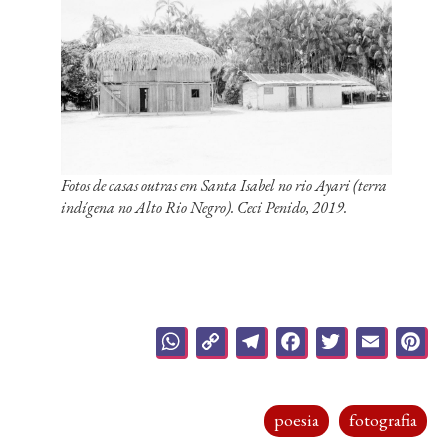
Fotos de casas outras em Santa Isabel no rio Ayari (terra
indígena no Alto Rio Negro). Ceci Penido, 2019.
WhatsApp
Copy
Telegram
Facebook
Twitter
Emai
P
Link
poesia
fotografia