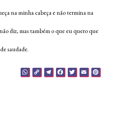
eça na minha cabeça e não termina na
 não diz, mas também o que eu quero que
 de saudade.
WhatsApp
Copy
Telegram
Facebook
Twitter
Email
Pinteres
Link