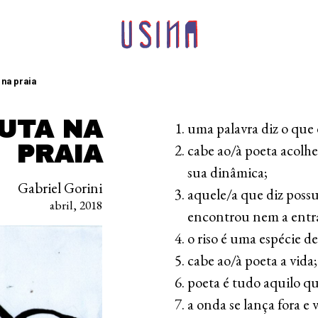
 na praia
UTA NA
uma palavra diz o que 
PRAIA
cabe ao/à poeta acolhe
sua dinâmica;
Gabriel Gorini
aquele/a que diz possu
abril, 2018
encontrou nem a entrad
o riso é uma espécie de
cabe ao/à poeta a vida;
poeta é tudo aquilo q
a onda se lança fora e 