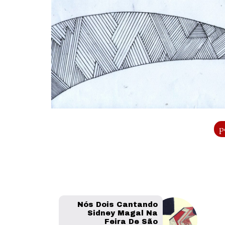
p
Nós Dois Cantando
Sidney Magal Na
Feira De São