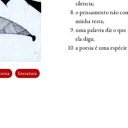
silencia;
o pensamento não com
minha testa;
uma palavra diz o que
ela diga;
a poesia é uma espécie
oesia
literatura