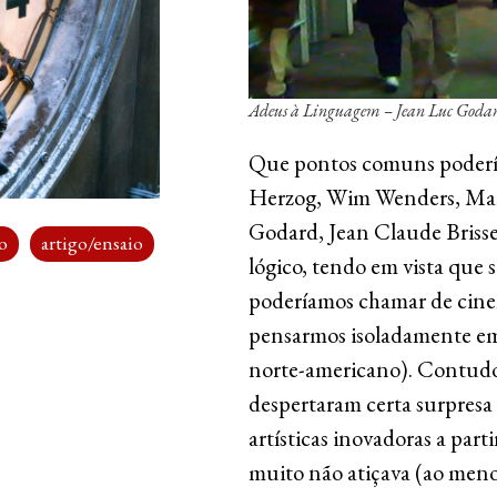
Adeus à Linguagem – Jean Luc Goda
Que pontos comuns podería
Herzog, Wim Wenders, Mart
Godard, Jean Claude Brisse
o
artigo/ensaio
lógico, tendo em vista que
poderíamos chamar de cin
pensarmos isoladamente em 
norte-americano). Contudo,
despertaram certa surpresa 
artísticas inovadoras a part
muito não atiçava (ao meno