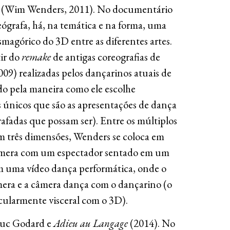
(Wim Wenders, 2011). No documentário
ógrafa, há, na temática e na forma, uma
smagórico do 3D entre as diferentes artes.
tir do
remake
de antigas coreografias de
09) realizadas pelos dançarinos atuais de
o pela maneira como ele escolhe
s únicos que são as apresentações de dança
grafadas que possam ser). Entre os múltiplos
m três dimensões, Wenders se coloca em
 câmera com um espectador sentado em um
em uma vídeo dança performática, onde o
era e a câmera dança com o dançarino (o
cularmente visceral com o 3D).
Luc Godard e
Adieu au Langage
(2014). No