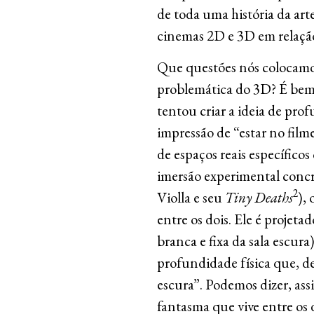
de toda uma história da arte.
cinemas 2D e 3D em relação 
Que questões nós colocamos
problemática do 3D? É bem 
tentou criar a ideia de pro
impressão de “estar no filme
de espaços reais específico
imersão experimental concre
2
Violla e seu
Tiny Deaths
),
entre os dois. Ele é projet
branca e fixa da sala escur
profundidade física que, de
escura”. Podemos dizer, as
fantasma que vive entre os 