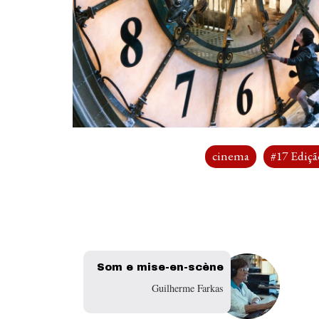
cinema
#17 Ediçã
Som e mise-en-scène
Guilherme Farkas