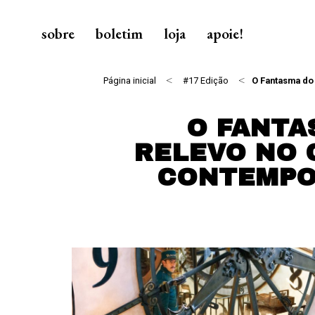
sobre
boletim
loja
apoie!
<
<
Página inicial
#17 Edição
O Fantasma do
O FANTA
RELEVO NO 
CONTEMP