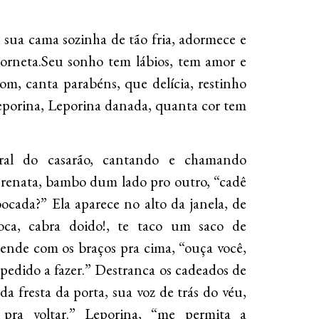
, sua cama sozinha de tão fria, adormece e
 corneta.Seu sonho tem lábios, tem amor e
om, canta parabéns, que delícia, restinho
Leporina, Leporina danada, quanta cor tem
al do casarão, cantando e chamando
renata, bambo dum lado pro outro, “cadê
ocada?” Ela aparece no alto da janela, de
oca, cabra doido!, te taco um saco de
rende com os braços pra cima, “ouça você,
pedido a fazer.” Destranca os cadeados de
da fresta da porta, sua voz de trás do véu,
 pra voltar.” Leporina, “me permita a