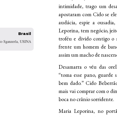
intimidade, trago um desa
apostaram com Cido se ele
audácia, espie a ousadia
Leporina, tem negócio, jeit
Brasil
troféu e divido contigo o
io Sganzerla, USINA
frente um homem de band
assim um macho de nascen
Desamarra o véu das orelh
“toma esse pano, guarde 
bem dado.” Cido Beberrão 
mais vai comprar com o dinh
boca no crânio sorridente.
Maria Leporina, no port