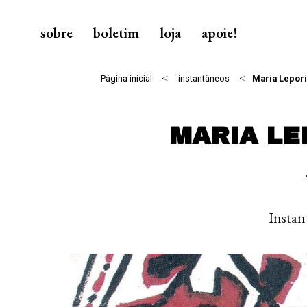
sobre
boletim
loja
apoie!
<
<
Página inicial
instantâneos
Maria Lepor
MARIA LE
Insta