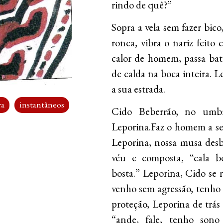
rindo de quê?”
Sopra a vela sem fazer bico
ronca, vibra o nariz feito
calor de homem, passa bat
de calda na boca inteira. 
a sua estrada.
ra
instantâneos
Cido Beberrão, no umbr
Leporina.Faz o homem a se
Leporina, nossa musa desb
véu e composta, “cala b
bosta.” Leporina, Cido se 
venho sem agressão, tenho 
proteção, Leporina de trás 
“ande, fale, tenho sono