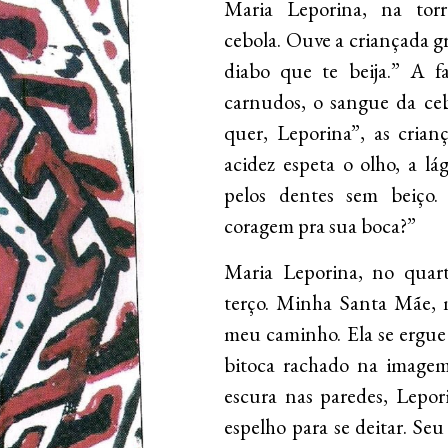
Maria Leporina, na tor
cebola. Ouve a criançada gr
diabo que te beija.” A f
carnudos, o sangue da ceb
quer, Leporina”, as crian
acidez espeta o olho, a l
pelos dentes sem beiço.
coragem pra sua boca?”
Maria Leporina, no quar
terço. Minha Santa Mãe, 
meu caminho. Ela se ergue d
bitoca rachado na imagem
escura nas paredes, Lepor
espelho para se deitar. Seu r