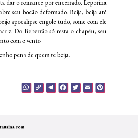
ta dar o romance por encerrado, Leporina
abre seu bocão deformado. Beija, beija até
beijo apocalipse engole tudo, some com ele
nariz. Do Beberrão só resta o chapéu, seu
unto com o vento.
tenho pena de quem te beija.
WhatsApp
Copy
Telegram
Facebook
Twitter
Email
Pinteres
Link
tausina.com