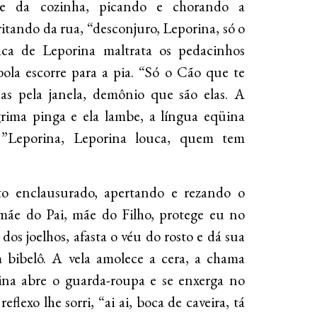
re da cozinha, picando e chorando a
itando da rua, “desconjuro, Leporina, só o
aca de Leporina maltrata os pedacinhos
ola escorre para a pia. “Só o Cão que te
ças pela janela, demônio que são elas. A
ágrima pinga e ela lambe, a língua eqüina
 ”Leporina, Leporina louca, quem tem
to enclausurado, apertando e rezando o
mãe do Pai, mãe do Filho, protege eu no
os joelhos, afasta o véu do rosto e dá sua
 bibelô. A vela amolece a cera, a chama
ina abre o guarda-roupa e se enxerga no
eflexo lhe sorri, “ai ai, boca de caveira, tá