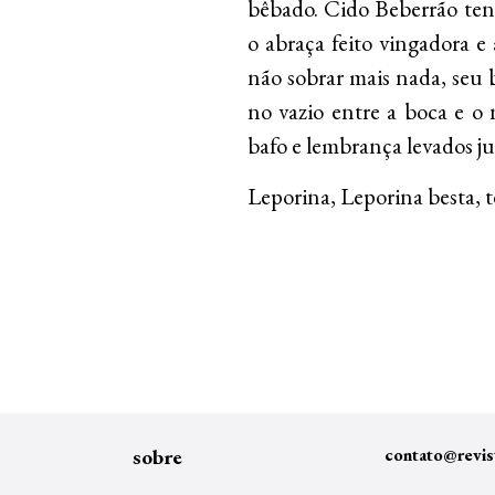
bêbado. Cido Beberrão ten
o abraça feito vingadora e 
não sobrar mais nada, seu 
no vazio entre a boca e o 
bafo e lembrança levados j
Leporina, Leporina besta, 
……………………
sobre
contato@revis