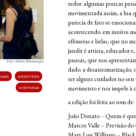
redor. algumas poucas pesso
movimentada assim, a lua qu
parecia de fato se emociona
acontecendo. em muitos mo
efêmeras e belas, que no m
jandir é artista, educador 
pausas, que nos apresent
Foto: Wilton Montenegro
dado. a desautomatização, o
suais
entrevista
ser alguns cuidados no seu 
conversas
movimento e nos impele à c
a edição foi feita ao som de:
João Donato – Quem é qu
Marcos Valle – Previsão do
Mary Lou Williams – Black 