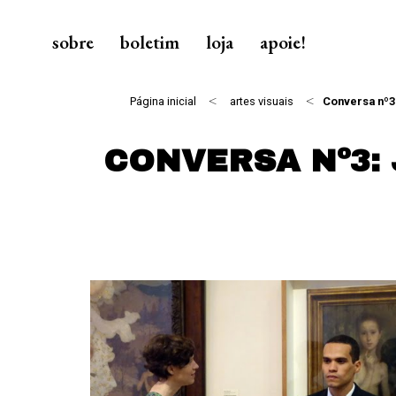
sobre
boletim
loja
apoie!
<
<
Página inicial
artes visuais
Conversa nº3:
CONVERSA Nº3: