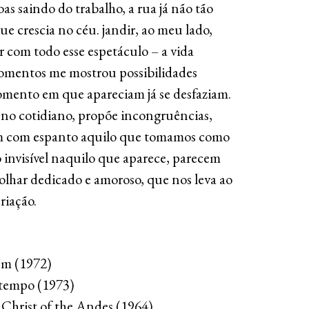
as saindo do trabalho, a rua já não tão
e crescia no céu. jandir, ao meu lado,
r com todo esse espetáculo – a vida
mentos me mostrou possibilidades
omento em que apareciam já se desfaziam.
e, no cotidiano, propõe incongruências,
am com espanto aquilo que tomamos como
 invisível naquilo que aparece, parecem
olhar dedicado e amoroso, que nos leva ao
riação.
em (1972)
 tempo (1973)
Christ of the Andes (1964)