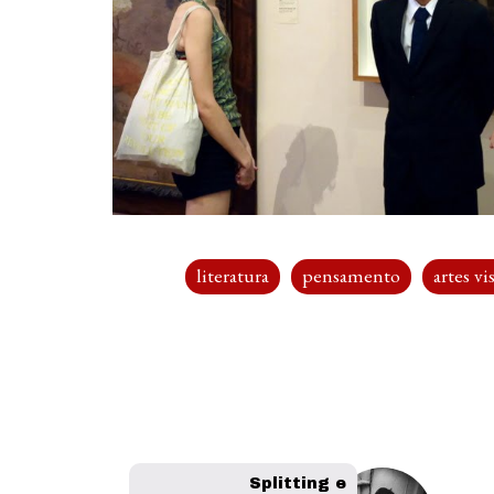
literatura
pensamento
artes vi
Splitting e