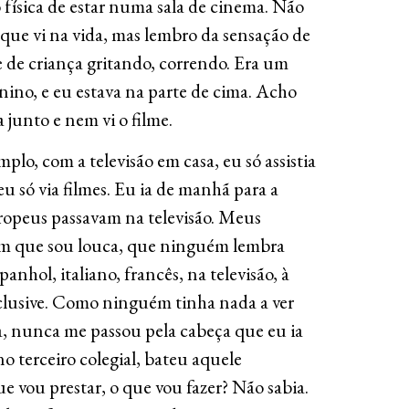
 física de estar numa sala de cinema. Não
e que vi na vida, mas lembro da sensação de
 de criança gritando, correndo. Era um
no, e eu estava na parte de cima. Acho
junto e nem vi o filme.
plo, com a televisão em casa, eu só assistia
 eu só via filmes. Eu ia de manhã para a
europeus passavam na televisão. Meus
am que sou louca, que ninguém lembra
spanhol, italiano, francês, na televisão, à
clusive. Como ninguém tinha nada a ver
a, nunca me passou pela cabeça que eu ia
o terceiro colegial, bateu aquele
ue vou prestar, o que vou fazer? Não sabia.