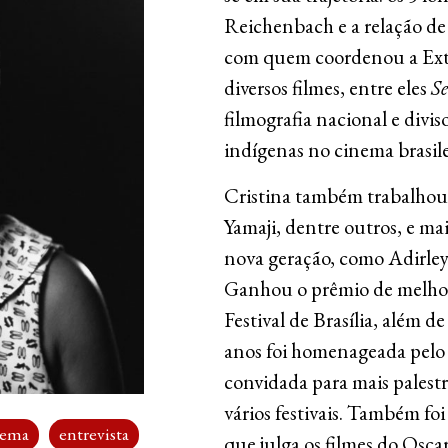
Reichenbach e a relação d
com quem coordenou a Extr
diversos filmes, entre eles
Se
filmografia nacional e divi
indígenas no cinema brasile
Cristina também trabalhou
Yamaji, dentre outros, e m
nova geração, como Adirley
Ganhou o prêmio de melh
Festival de Brasília, além 
anos foi homenageada pelo 
convidada para mais palestr
vários festivais. Também fo
nema
entrevista
que julga os filmes do Osc