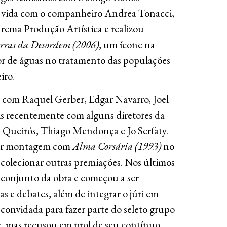
e vida com o companheiro Andrea Tonacci,
ema Produção Artística e realizou
rras da Desordem (2006)
, um ícone na
sor de águas no tratamento das populações
iro.
 com Raquel Gerber, Edgar Navarro, Joel
ais recentemente com alguns diretores da
 Queirós, Thiago Mendonça e Jo Serfaty.
or montagem com
Alma Corsária (1993)
no
de colecionar outras premiações. Nos últimos
conjunto da obra e começou a ser
as e debates, além de integrar o júri em
i convidada para fazer parte do seleto grupo
ar, mas recusou em prol de seu contínuo