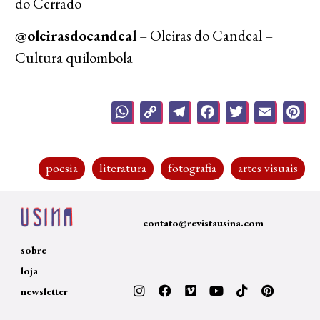
do Cerrado
@oleirasdocandeal
– Oleiras do Candeal –
Cultura quilombola
WhatsApp
Copy
Telegram
Facebook
Twitter
Emai
P
Link
poesia
literatura
fotografia
artes visuais
contato@revistausina.com
sobre
loja
newsletter