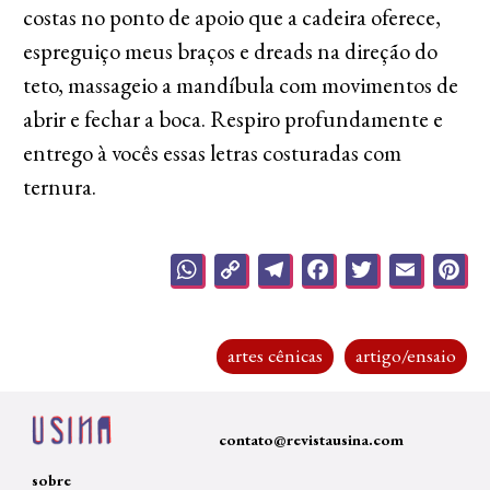
costas no ponto de apoio que a cadeira oferece,
espreguiço meus braços e dreads na direção do
teto, massageio a mandíbula com movimentos de
abrir e fechar a boca. Respiro profundamente e
entrego à vocês essas letras costuradas com
ternura.
WhatsApp
Copy
Telegram
Facebook
Twitter
Emai
P
Link
artes cênicas
artigo/ensaio
contato@revistausina.com
sobre