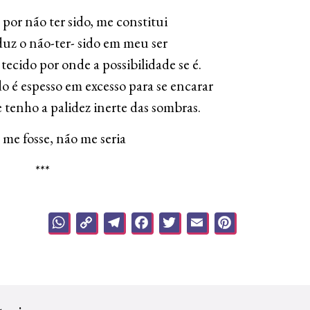
 por não ter sido, me constitui
uz o não-ter- sido em meu ser
 tecido por onde a possibilidade se é.
do é espesso em excesso para se encarar
 tenho a palidez inerte das sombras.
 me fosse, não me seria
***
WhatsApp
Copy
Telegram
Facebook
Twitter
Email
Pinteres
Link