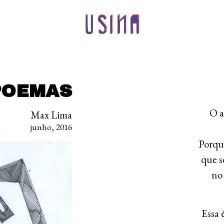
POEMAS
O a
Max Lima
junho, 2016
Porqu
que s
no
Essa 