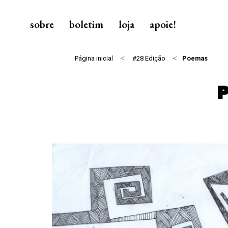
sobre
boletim
loja
apoie!
<
<
Página inicial
#28 Edição
Poemas