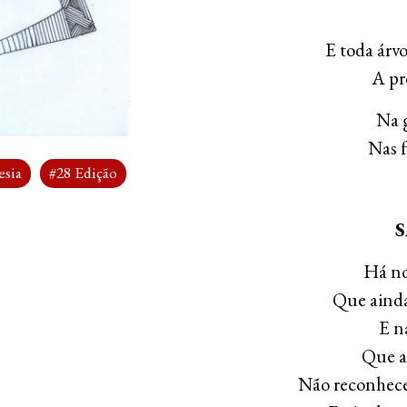
E toda árv
A pr
Na g
Nas f
esia
#28 Edição
Há no
Que ainda
E n
Que a
Não reconhece