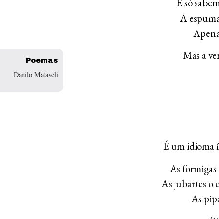
E só sabe
A espuma 
Apena
Mas a ve
Poemas
Danilo Mataveli
É um idioma í
As formigas
As jubartes o
As pip