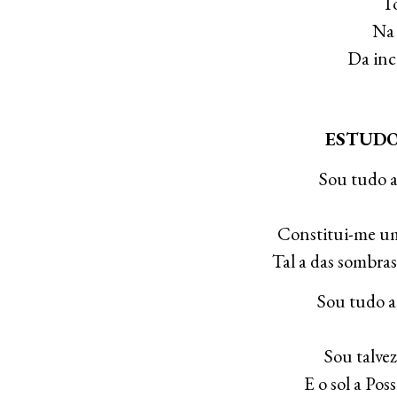
T
Na 
Da inc
ESTUDO
Sou tudo a
Constitui-me um
Tal a das sombras
Sou tudo aq
Sou talve
E o sol a Pos