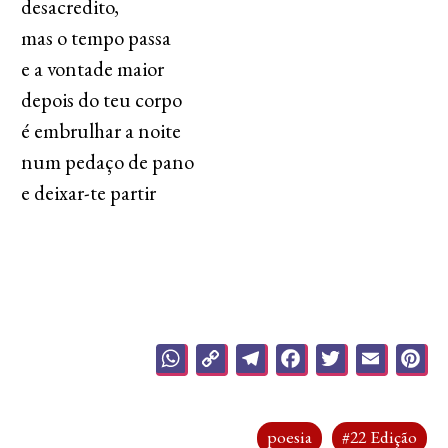
desacredito,
mas o tempo passa
e a vontade maior
depois do teu corpo
é embrulhar a noite
num pedaço de pano
e deixar-te partir
WhatsApp
Copy
Telegram
Facebook
Twitter
Emai
P
Link
poesia
#22 Edição