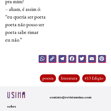
pra mim?
– aham, é assim ó:
“eu queria ser poeta
poeta não posso ser
poeta sabe rimar
eu não.”
…
WhatsApp
Copy
Telegram
Facebook
Twitter
Emai
P
Link
poesia
literatura
#13 Edição
contato@revistausina.com
sobre