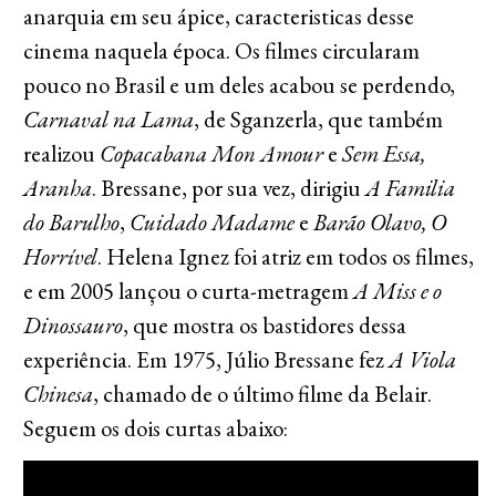
anarquia em seu ápice, caracteristicas desse
cinema naquela época. Os filmes circularam
pouco no Brasil e um deles acabou se perdendo,
Carnaval na Lama
, de Sganzerla, que também
realizou
Copacabana Mon Amour
e
Sem Essa,
Aranha
. Bressane, por sua vez, dirigiu
A Familia
do Barulho
,
Cuidado Madame
e
Barão Olavo, O
Horrível
. Helena Ignez foi atriz em todos os filmes,
e em 2005 lançou o curta-metragem
A Miss e o
Dinossauro
, que mostra os bastidores dessa
experiência. Em 1975, Júlio Bressane fez
A Viola
Chinesa
, chamado de o último filme da Belair.
Seguem os dois curtas abaixo: