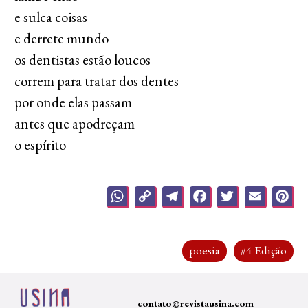
e sulca coisas
e derrete mundo
os dentistas estão loucos
correm para tratar dos dentes
por onde elas passam
antes que apodreçam
o espírito
WhatsApp
Copy
Telegram
Facebook
Twitter
Emai
P
Link
poesia
#4 Edição
contato@revistausina.com