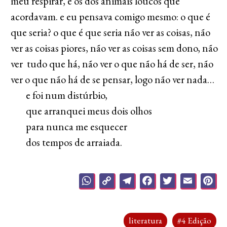
meu respirar, e os dos animais loucos que
acordavam. e eu pensava comigo mesmo: o que é
que seria? o que é que seria não ver as coisas, não
ver as coisas piores, não ver as coisas sem dono, não
ver tudo que há, não ver o que não há de ser, não
ver o que não há de se pensar, logo não ver nada…
e foi num distúrbio,
que arranquei meus dois olhos
para nunca me esquecer
dos tempos de arraiada.
WhatsApp
Copy
Telegram
Facebook
Twitter
Emai
P
Link
literatura
#4 Edição