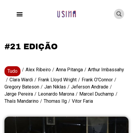
#21 EDIÇÃO
/
Alex Ribeiro
/
Anna Pitanga
/
Arthur Imbassahy
Tudo
/
Clara Wardi
/
Frank Lloyd Wright
/
Frank O'Connor
/
Gregory Bateson
/
Jan Niklas
/
Jeferson Andrade
/
Jørge Pereira
/
Leonardo Marona
/
Marcel Duchamp
/
Thaís Mandarino
/
Thomas Ilg
/
Vitor Faria